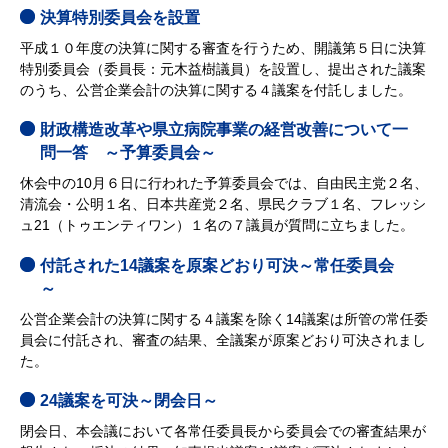
決算特別委員会を設置
平成１０年度の決算に関する審査を行うため、開議第５日に決算
特別委員会（委員長：元木益樹議員）を設置し、提出された議案
のうち、公営企業会計の決算に関する４議案を付託しました。
財政構造改革や県立病院事業の経営改善について一
問一答 ～予算委員会～
休会中の10月６日に行われた予算委員会では、自由民主党２名、
清流会・公明１名、日本共産党２名、県民クラブ１名、フレッシ
ュ21（トゥエンティワン）１名の７議員が質問に立ちました。
付託された14議案を原案どおり可決～常任委員会
～
公営企業会計の決算に関する４議案を除く14議案は所管の常任委
員会に付託され、審査の結果、全議案が原案どおり可決されまし
た。
24議案を可決～閉会日～
閉会日、本会議において各常任委員長から委員会での審査結果が