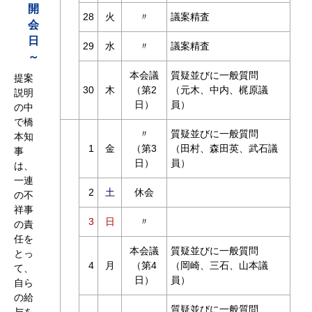
開
28
火
〃
議案精査
会
日
29
水
〃
議案精査
～
本会議
質疑並びに一般質問
提案
30
木
（第2
（元木、中内、梶原議
説明
日）
員）
の中
で橋
〃
質疑並びに一般質問
本知
1
金
（第3
（田村、森田英、武石議
事
日）
員）
は、
一連
2
土
休会
の不
祥事
3
日
〃
の責
任を
本会議
質疑並びに一般質問
とっ
4
月
（第4
（岡崎、三石、山本議
て、
日）
員）
自ら
の給
質疑並びに一般質問
与を