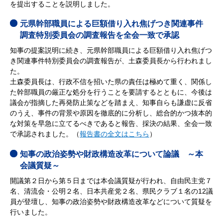
を提出することを説明しました。
元県幹部職員による巨額借り入れ焦げつき関連事件
調査特別委員会の調査報告を全会一致で承認
知事の提案説明に続き、元県幹部職員による巨額借り入れ焦げつ
き関連事件特別委員会の調査報告が、土森委員長から行われまし
た。
土森委員長は、行政不信を招いた県の責任は極めて重く、関係し
た幹部職員の厳正な処分を行うことを要請するとともに、今後は
議会が指摘した再発防止策などを踏まえ、知事自らも謙虚に反省
のうえ、事件の背景や原因を徹底的に分析し、総合的かつ抜本的
な対策を早急に立てるべきであると報告、採決の結果、全会一致
で承認されました。（
報告書の全文はこちら
）
知事の政治姿勢や財政構造改革について論議 ～本
会議質疑～
開議第２日から第５日までは本会議質疑が行われ、自由民主党７
名、清流会・公明２名、日本共産党２名、県民クラブ１名の12議
員が登壇し、知事の政治姿勢や財政構造改革などについて質疑を
行いました。