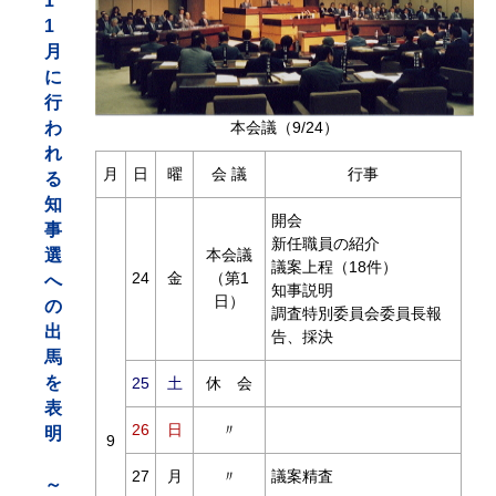
1
1
月
に
行
わ
本会議（9/24）
れ
月
日
曜
会 議
行事
る
知
開会
事
新任職員の紹介
選
本会議
議案上程（18件）
24
金
（第1
へ
知事説明
日）
の
調査特別委員会委員長報
出
告、採決
馬
を
25
土
休 会
表
26
日
〃
明
9
27
月
〃
議案精査
～