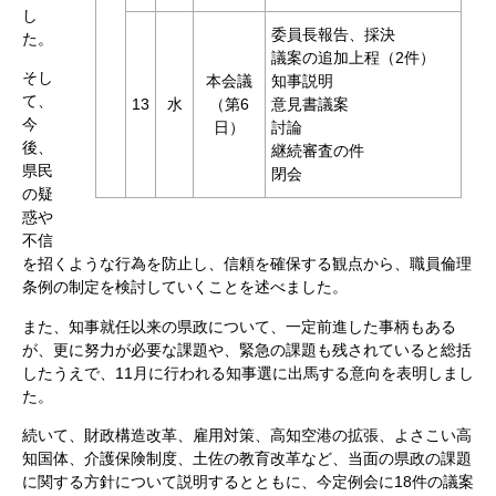
し
委員長報告、採決
た。
議案の追加上程（2件）
そし
本会議
知事説明
て、
13
水
（第6
意見書議案
今
日）
討論
後、
継続審査の件
県民
閉会
の疑
惑や
不信
を招くような行為を防止し、信頼を確保する観点から、職員倫理
条例の制定を検討していくことを述べました。
また、知事就任以来の県政について、一定前進した事柄もある
が、更に努力が必要な課題や、緊急の課題も残されていると総括
したうえで、11月に行われる知事選に出馬する意向を表明しまし
た。
続いて、財政構造改革、雇用対策、高知空港の拡張、よさこい高
知国体、介護保険制度、土佐の教育改革など、当面の県政の課題
に関する方針について説明するとともに、今定例会に18件の議案