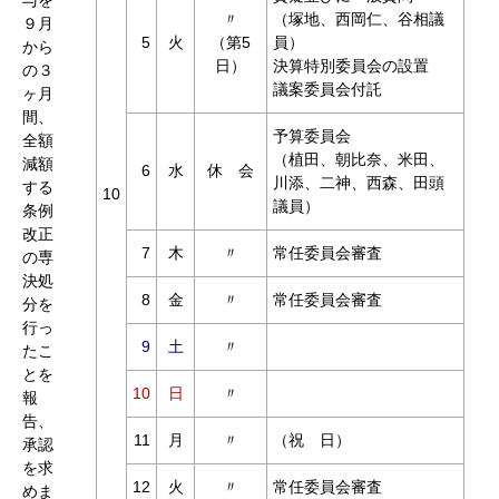
〃
（塚地、西岡仁、谷相議
９月
5
火
（第5
員）
から
日）
決算特別委員会の設置
の３
議案委員会付託
ヶ月
間、
予算委員会
全額
（植田、朝比奈、米田、
減額
6
水
休 会
川添、二神、西森、田頭
する
10
議員）
条例
改正
7
木
〃
常任委員会審査
の専
決処
8
金
〃
常任委員会審査
分を
行っ
9
土
〃
たこ
とを
10
日
〃
報
告、
11
月
〃
（祝 日）
承認
を求
12
火
〃
常任委員会審査
めま