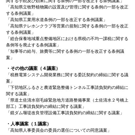
関する手続及び効果に関する条例の一部を改正する条例議案」
「高知県立牧野植物園の設置及び管理に関する条例の一部を改正
する条例議案」
「高知県工業用水道条例の一部を改正する条例議案」
「高知県テレホンクラブ等営業の規制に関する条例の一部を改正
する条例議案」
「総合保養地域重点整備地区における県税の不均一課税に関する
条例等を廃止する条例議案」
「知事等の給与、旅費等に関する条例の一部を改正する条例議
案」
・その他の議案（４議案）
「税務電算システム開発業務に関する委託契約の締結に関する議
案」
「下切地区ふるさと農道緊急整備トンネル工事請負契約の締結に
関する議案」
「県道土佐清水宿毛線緊急地方道路整備事業（土佐清水２号橋上
部工）工事請負契約の締結に関する議案」
「鏡ダム堰堤改良管理設備工事請負契約の締結に関する議案」
・人事議案（１議案）
「高知県人事委員会の委員の選任についての同意議案」