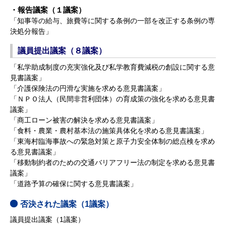
・報告議案（１議案）
「知事等の給与、旅費等に関する条例の一部を改正する条例の専
決処分報告」
議員提出議案（８議案）
「私学助成制度の充実強化及び私学教育費減税の創設に関する意
見書議案」
「介護保険法の円滑な実施を求める意見書議案」
「ＮＰＯ法人（民間非営利団体）の育成策の強化を求める意見書
議案」
「商工ローン被害の解決を求める意見書議案」
「食料・農業・農村基本法の施策具体化を求める意見書議案」
「東海村臨海事故への緊急対策と原子力安全体制の総点検を求め
る意見書議案」
「移動制約者のための交通バリアフリー法の制定を求める意見書
議案」
「道路予算の確保に関する意見書議案」
否決された議案（1議案）
議員提出議案（1議案）