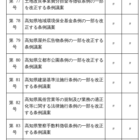
第 77
土地改良事業費分担金等徴収条例の一部
〃
〃
号
を改正する条例議案
第 78
高知県地域環境保全基金条例の一部を改
〃
〃
号
正する条例議案
第 79
高知県屋外広告物条例の一部を改正する
〃
〃
号
条例議案
第 80
高知県立都市公園条例の一部を改正する
〃
〃
号
条例議案
第 81
高知県建築基準法施行条例の一部を改正
〃
〃
号
する条例議案
高知県風俗営業等の規制及び業務の適正
第 82
化等に関する法律施行条例の一部を改正
〃
〃
号
する条例議案
第 83
高知県警察手数料徴収条例の一部を改正
〃
〃
号
する条例議案