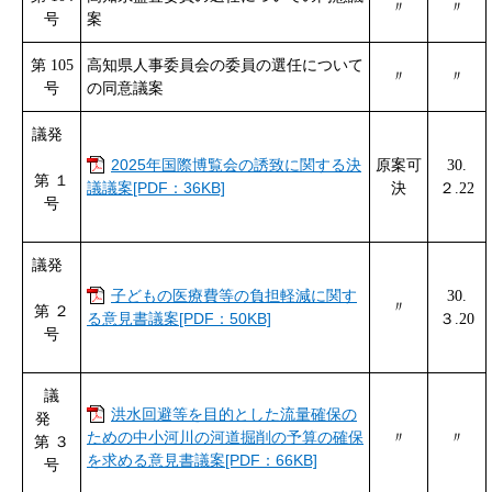
〃
〃
号
案
第 105
高知県人事委員会の委員の選任について
〃
〃
号
の同意議案
議発
2025年国際博覧会の誘致に関する決
原案可
30.
第 １
議議案[PDF：36KB]
決
２.22
号
議発
子どもの医療費等の負担軽減に関す
30.
〃
第 ２
る意見書議案[PDF：50KB]
３.20
号
議
洪水回避等を目的とした流量確保の
発
ための中小河川の河道掘削の予算の確保
〃
〃
第 ３
を求める意見書議案[PDF：66KB]
号