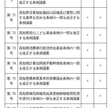
改正する条例議案
高知県児童福祉施設の設備及び運営に関
第 71
する基準を定める条例の一部を改正する
〃
〃
号
条例議案
第 72
高知県安心こども基金条例の一部を改正
〃
〃
号
する条例議案
第 73
高知県消費者行政活性化基金条例の一部
〃
〃
号
を改正する条例議案
第 74
高知県計量法関係手数料徴収条例の一部
〃
〃
号
を改正する条例議案
第 75
高知県農林業基本対策審議会条例の一部
〃
〃
号
を改正する条例議案
第 76
高知県褐毛和種高知系受精卵移植用乳用
〃
〃
号
牛貸付け条例の一部を改正する条例議案