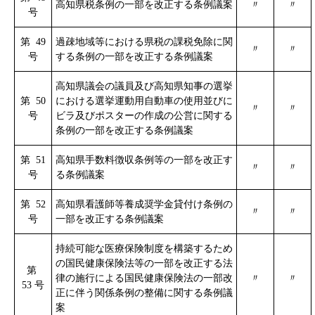
高知県税条例の一部を改正する条例議案
〃
〃
号
第 49
過疎地域等における県税の課税免除に関
〃
〃
号
する条例の一部を改正する条例議案
高知県議会の議員及び高知県知事の選挙
第 50
における選挙運動用自動車の使用並びに
〃
〃
号
ビラ及びポスターの作成の公営に関する
条例の一部を改正する条例議案
第 51
高知県手数料徴収条例等の一部を改正す
〃
〃
号
る条例議案
第 52
高知県看護師等養成奨学金貸付け条例の
〃
〃
号
一部を改正する条例議案
持続可能な医療保険制度を構築するため
の国民健康保険法等の一部を改正する法
第
律の施行による国民健康保険法の一部改
〃
〃
53 号
正に伴う関係条例の整備に関する条例議
案