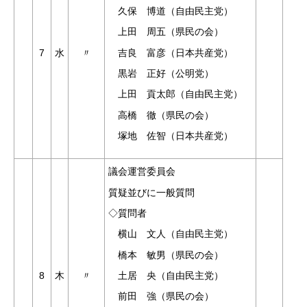
久保 博道（自由民主党）
上田 周五（県民の会）
吉良 富彦（日本共産党）
7
水
〃
黒岩 正好（公明党）
上田 貢太郎（自由民主党）
高橋 徹（県民の会）
塚地 佐智（日本共産党）
議会運営委員会
質疑並びに一般質問
◇質問者
横山 文人（自由民主党）
橋本 敏男（県民の会）
土居 央（自由民主党）
8
木
〃
前田 強（県民の会）