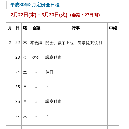
平成30
年2月定例会日程
2月22日(木)－3月20日(火)
（会期：27日間）
月
日
曜
会議
行事
中継
2
22
木
本会議
開会、議案
上程、知事提
案説明
23
金
休会
議案精査
24
土
〃
休日
25
日
〃
〃
26
月
〃
議案精査
27
火
〃
〃