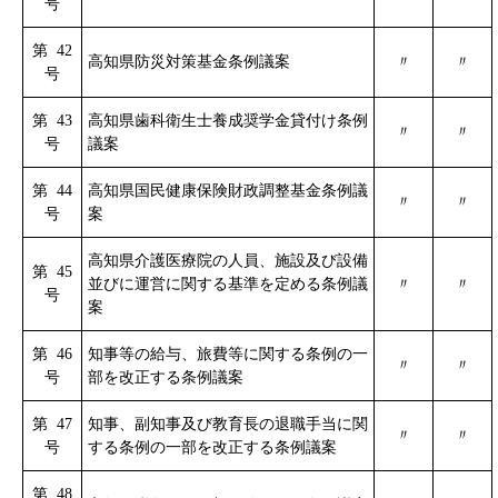
号
第 42
高知県防災対策基金条例議案
〃
〃
号
第 43
高知県歯科衛生士養成奨学金貸付け条例
〃
〃
号
議案
第 44
高知県国民健康保険財政調整基金条例議
〃
〃
号
案
高知県介護医療院の人員、施設及び設備
第 45
並びに運営に関する基準を定める条例議
〃
〃
号
案
第 46
知事等の給与、旅費等に関する条例の一
〃
〃
号
部を改正する条例議案
第 47
知事、副知事及び教育長の退職手当に関
〃
〃
号
する条例の一部を改正する条例議案
第 48