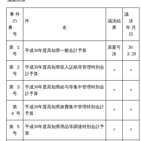
事 件
議
の
件
議決結
決
番
名
果
年 月
号
日
第 １
原案可
30.
平成30年度高知県一般会計予算
号
決
３.20
第 ２
平成30年度高知県収入証紙等管理特別会
〃
〃
号
計予算
第 ３
平成30年度高知県給与等集中管理特別会
〃
〃
号
計予算
第
平成30年度高知県旅費集中管理特別会計
〃
〃
４ 号
予算
第 ５
平成30年度高知県用品等調達特別会計予
〃
〃
号
算