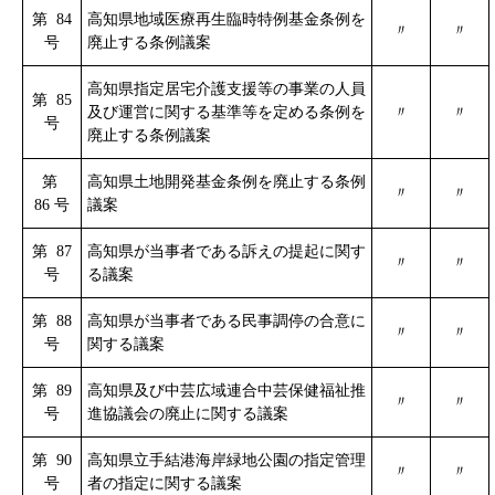
第 84
高知県地域医療再生臨時特例基金条例を
〃
〃
号
廃止する条例議案
高知県指定居宅介護支援等の事業の人員
第 85
及び運営に関する基準等を定める条例を
〃
〃
号
廃止する条例議案
第
高知県土地開発基金条例を廃止する条例
〃
〃
86 号
議案
第 87
高知県が当事者である訴えの提起に関す
〃
〃
号
る議案
第 88
高知県が当事者である民事調停の合意に
〃
〃
号
関する議案
第 89
高知県及び中芸広域連合中芸保健福祉推
〃
〃
号
進協議会の廃止に関する議案
第 90
高知県立手結港海岸緑地公園の指定管理
〃
〃
号
者の指定に関する議案