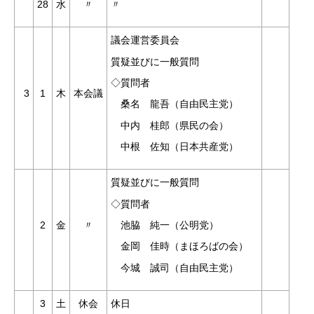
28
水
〃
〃
議会運営委員会
質疑並びに一般質問
◇質問者
3
1
木
本会議
桑名 龍吾（自由民主党）
中内 桂郎（県民の会）
中根 佐知（日本共産党）
質疑並びに一般質問
◇質問者
池脇 純一（公明党）
2
金
〃
金岡 佳時（まほろばの会）
今城 誠司（自由民主党）
3
土
休会
休日