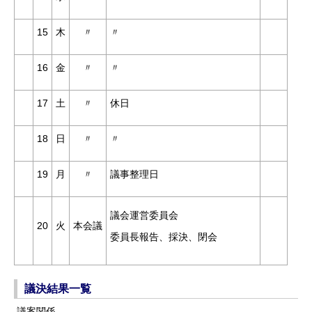
15
木
〃
〃
16
金
〃
〃
17
土
〃
休日
18
日
〃
〃
19
月
〃
議事整理日
議会運営委員会
20
火
本会議
委員長報告、採決、閉会
議決結果一覧
議案関係