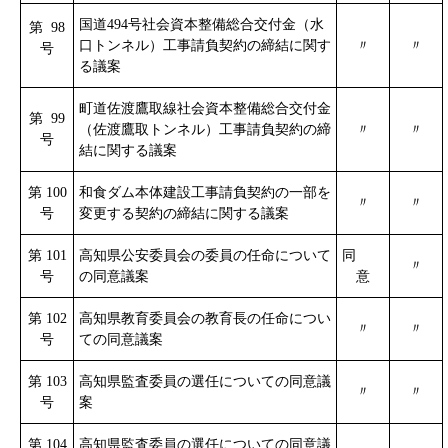
国道494号社会資本整備総合交付金（水
第 9
8
口トンネル）工事請負契約の締結に関す
〃
〃
号
る議案
町道佐渡鷹取線社会資本整備総合交付金
第 99
（佐渡鷹取トンネル）工事請負契約の締
〃
〃
号
結に関する議案
第 100
和食ダム本体建設工事請負契約の一部を
〃
〃
号
変更する契約の締結に関する議案
第 101
高知県公安委員会の委員の任命について
同
〃
号
の同意議案
意
第 102
高知県教育委員会の教育長の任命につい
〃
〃
号
ての同意議案
第 103
高知県監査委員の選任についての同意議
〃
〃
号
案
第 104
高知県監査委員の選任についての同意議