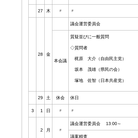
27
木
〃
〃
議会運営委員会
質疑並びに一般質問
◇質問者
28
金
梶原 大介（自由民主党）
本会議
坂本 茂雄（県民の会）
塚地 佐智（日本共産党）
29
土
休会
休日
3
1
日
〃
〃
議会運営委員会 13:00～
2
月
〃
議案精査