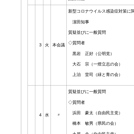
新型コロナウイルス感染症対策に
濵田知事
質疑並びに一般質問
◇質問者
3
火
本会議
黒岩 正好（公明党）
大石 宗（一燈立志の会）
上治 堂司（緑と青の会）
質疑並びに一般質問
◇質問者
浜田 豪太（自由民主党）
4
水
〃
橋本 敏男（県民の会）
土居 央（自由民主党）