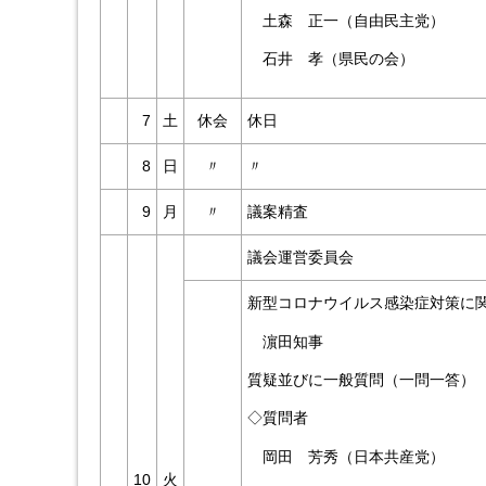
土森 正一（自由民主党）
石井 孝（県民の会）
7
土
休会
休日
8
日
〃
〃
9
月
〃
議案精査
議会運営委員会
新型コロナウイルス感染症対策に
濵田知事
質疑並びに一般質問（一問一答）
◇質問者
岡田 芳秀（日本共産党）
10
火