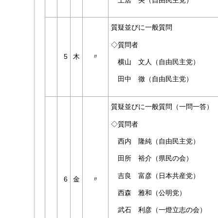
質疑並びに一般質問
◇質問者
5
木
〃
横山 文人（自由民主党）
田中 徹（自由民主党）
質疑並びに一般質問（一問一答）
◇質問者
西内 隆純（自由民主党）
田所 裕介（県民の会）
吉良 富彦（日本共産党）
6
金
〃
西森 雅和（公明党）
武石 利彦（一燈立志の会）