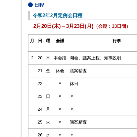
日程
令和2
年2月定例会日程
2月20日(木)－3月23日(月)
（会期：33日間）
月
日
曜
会議
行事
2
20
木
本会議
開会、議案上程、知事説明
21
金
休会
議案精査
22
土
〃
休日
23
日
〃
〃
24
月
〃
〃
25
火
〃
議案精査
26
水
〃
〃