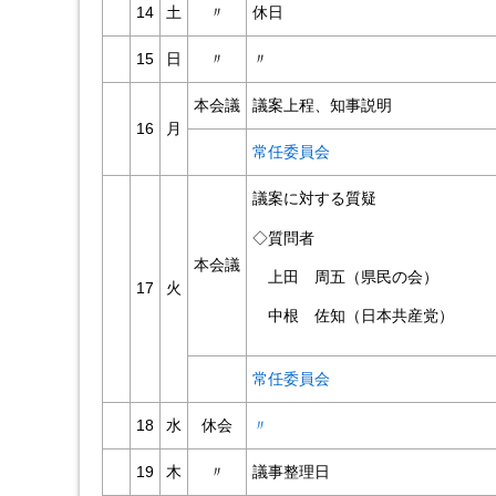
14
土
〃
休日
15
日
〃
〃
本会議
議案上程、知事説明
16
月
常任委員会
議案に対する質疑
◇質問者
本会議
上田 周五（県民の会）
17
火
中根 佐知（日本共産党）
常任委員会
18
水
休会
〃
19
木
〃
議事整理日