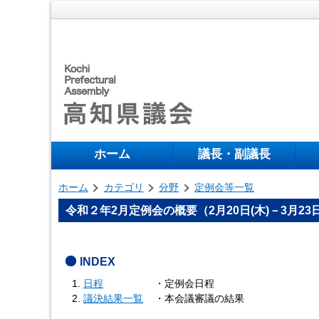
ホーム
議長・副議長
ホーム
カテゴリ
分野
定例会等一覧
令和２年2月定例会の概要（2月20日(木)－3月23日(
INDEX
日程
・定例会日程
議決結果一覧
・本会議審議の結果