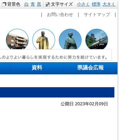
背景色
白
青
黒
文字サイズ
小さく
標準
本文へ移動
大きく
｜
お問い合わせ
｜
サイトマップ
｜
資料
県議会広報
公開日 2023年02月09日