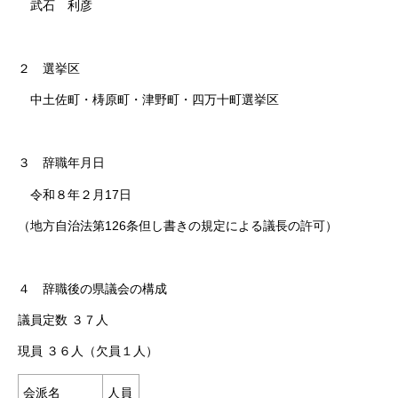
武石 利彦
２ 選挙区
中土佐町・梼原町・津野町・四万十町選挙区
３ 辞職年月日
令和８年２月17日
（地方自治法第126条但し書きの規定による議長の許可）
４ 辞職後の県議会の構成
議員定数 ３７人
現員 ３６人（欠員１人）
会派名
人員