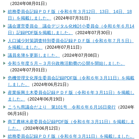
（
2024年08月01日
）
総務委員会記録ＰＤＦ版（令和６年３月12日、13日、14日、18
日）を掲載しました。
（
2024年07月31日
）
議会運営委員会 議会デジタル化検討小委員会（令和６年６月14
日）記録PDF版を掲載しました。
（
2024年07月30日
）
人口減少対策調査特別委員会記録ＰＤＦ版（令和６年７月５日）
を掲載しました。
（
2024年07月11日
）
議員名簿を更新しました。
（
2024年07月08日
）
令和５年度５月～３月分政務活動費の公開を開始しました。
（
2024年07月01日
）
危機管理文化厚生委員会記録PDF版（令和６年３月11日）を掲載
しました。
（
2024年06月21日
）
産業振興土木委員会記録ＰＤＦ版（令和６年３月11日）を掲載し
ました。
（
2024年06月19日
）
こうち県議会だより 第101号 令和６年６月16日発行
（
2024年
06月16日
）
商工農林水産委員会記録PDF版（令和６年３月11日）を掲載しま
した。
（
2024年06月12日
）
総務委員会記録ＰＤＦ版（令和６年３月11日）を掲載しました。