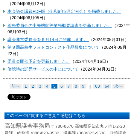
（
2024年06月12日
）
本会議会議録PDF版（令和6年2月定例会）を掲載しました。
（
2024年06月05日
）
総務委員会の出先機関等業務概要調査を更新しました。
（
2024年
06月03日
）
議会運営委員会を６月14日に開催します。
（
2024年05月31日
）
第９回高校生フォトコンテスト作品募集について
（
2024年05月
22日
）
委員会開催予定を更新しました。
（
2024年04月16日
）
傍聴時の託児サービスの中止について
（
2024年04月01日
）
前へ
1
2
3
4
5
6
7
8
9
||
63
64
次へ
このページに関するご意見ご感想はこちら
高知県議会事務局
〒780-8570 高知県高知市丸ノ内1-2-20
電話：総務課 (088)823-9532 議事課 (088)823-9536 政策調査