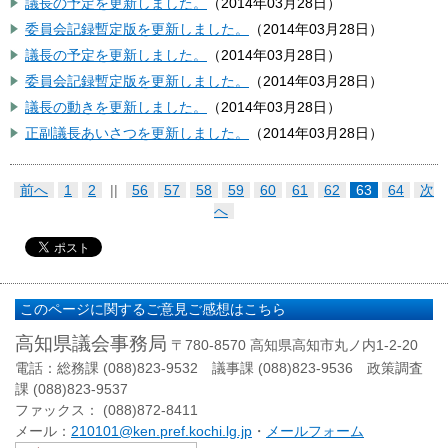
議長の予定を更新しました。
（
2014年03月28日
）
委員会記録暫定版を更新しました。
（
2014年03月28日
）
議長の予定を更新しました。
（
2014年03月28日
）
委員会記録暫定版を更新しました。
（
2014年03月28日
）
議長の動きを更新しました。
（
2014年03月28日
）
正副議長あいさつを更新しました。
（
2014年03月28日
）
前へ
1
2
||
56
57
58
59
60
61
62
63
64
次
へ
このページに関するご意見ご感想はこちら
高知県議会事務局
〒780-8570 高知県高知市丸ノ内1-2-20
電話：総務課 (088)823-9532 議事課 (088)823-9536 政策調査
課 (088)823-9537
ファックス： (088)872-8411
メール：
210101@ken.pref.kochi.lg.jp
・
メールフォーム