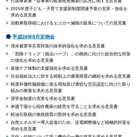
介護事業者・従事者の処遇改善施策の拡充に関する意見書
2015年度子ども・子育て支援新制度関連予算の充実・強化を
求める意見書
自動車取得税におけるエコカー減税の延長についての意見書
平成26年9月定例会
浸水被害等災害対策の抜本的強化を求める意見書
「危険ドラッグ（脱法ハーブ）」の根絶に向けた総合的な対策
の強化を求める意見書
産後ケア体制の支援強化を求める意見書
社会福祉法人に対する税制上の優遇措置の継続を求める意見書
軽度外傷性脳損傷に係る周知及び適切な労災認定に向けた取り
組みの推進を求める意見書
奨学金制度の充実を求める意見書
米価下落から稲作農家の経営を守ることを求める意見書
軽油引取税の免税措置の堅持を求める意見書
自然エネルギー導入促進のため、送電網整備など積極的対策を
求める意見書
文化・伝統について学ぶ機会の一層の充実を求める意見書