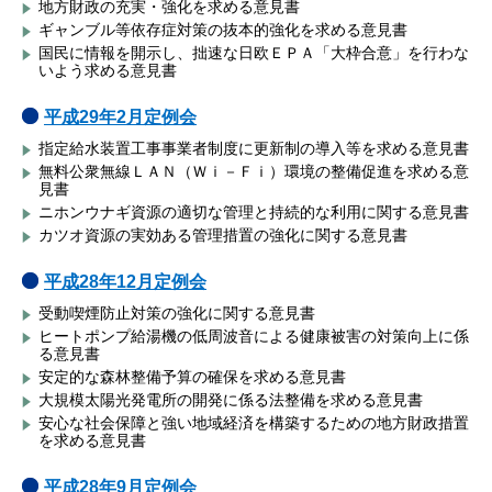
地方財政の充実・強化を求める意見書
ギャンブル等依存症対策の抜本的強化を求める意見書
国民に情報を開示し、拙速な日欧ＥＰＡ「大枠合意」を行わな
いよう求める意見書
平成29年2月定例会
指定給水装置工事事業者制度に更新制の導入等を求める意見書
無料公衆無線ＬＡＮ（Ｗｉ－Ｆｉ）環境の整備促進を求める意
見書
ニホンウナギ資源の適切な管理と持続的な利用に関する意見書
カツオ資源の実効ある管理措置の強化に関する意見書
平成28年12月定例会
受動喫煙防止対策の強化に関する意見書
ヒートポンプ給湯機の低周波音による健康被害の対策向上に係
る意見書
安定的な森林整備予算の確保を求める意見書
大規模太陽光発電所の開発に係る法整備を求める意見書
安心な社会保障と強い地域経済を構築するための地方財政措置
を求める意見書
平成28年9月定例会