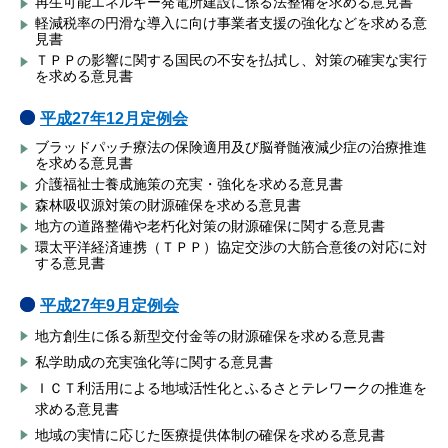
再生可能エネルギー発電所建設に係る法整備を求める意見書
軽減税率の円滑な導入に向け事業者支援の強化などを求める意
見書
ＴＰＰの影響に関する国民の不安を払拭し、対策の確実な実行
を求める意見書
平成27年12月定例会
ブラッドパッチ療法の保険適用及び脳脊髄液減少症の治療推進
を求める意見書
介護福祉士養成施策の充実・強化を求める意見書
森林吸収源対策の財源確保を求める意見書
地方の道路整備や老朽化対策の財源確保に関する意見書
環太平洋経済連携（ＴＰＰ）協定交渉の大筋合意後の対応に対
する意見書
平成27年9月定例会
地方創生に係る新型交付金等の財源確保を求める意見書
私学助成の充実強化等に関する意見書
ＩＣＴ利活用による地域活性化とふるさとテレワークの推進を
求める意見書
地域の実情に応じた医療提供体制の確保を求める意見書