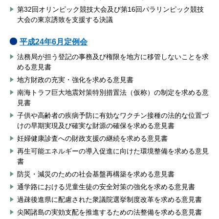
第32回オリンピック競技大会及び第16回パラリンピック競技
大会の東京誘致を支援する決議
平成24年6月定例会
法務局が担う登記の事務及び権限を地方に移管しないことを求
める意見書
地方財政の充実・強化を求める意見書
南海トラフ巨大地震対策特別措置法（仮称）の制定を求める意
見書
子供や高齢者の疾病予防に有効なワクチン接種の法的な位置づ
けの早期実現及び確実な財源の確保を求める意見書
妊婦健康診査への財政支援の継続を求める意見書
再生可能エネルギーの導入促進に向けた環境整備を求める意見
書
防災・減災のための社会基盤再構築を求める意見書
通学路における児童生徒の安全対策の強化を求める意見書
過疎後進県に配慮された衆議院選挙制度改革を求める意見書
尖閣諸島の実効支配を推進するための法整備を求める意見書