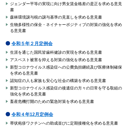
ジェンダー平等の実現に向け男女賃金格差の是正を求める意見
書
森林環境譲与税の譲与基準の見直しを求める意見書
生物多様性の保全・ネイチャーポジティブの対策の強化を求め
る意見書
令和５年２月定例会
生涯を通じた国民皆歯科健診の実現を求める意見書
アスベスト被害を抑える対策の強化を求める意見書
新型コロナウイルス感染症への公費負担継続及び医療体制確保
を求める意見書
認知症の人も家族も安心な社会の構築を求める意見書
新型コロナウイルス感染症の後遺症の方々の日常を守る取組の
強化を求める意見書
畜産危機打開のための緊急対策を求める意見書
令和４年12月定例会
帯状疱疹ワクチンへの助成並びに定期接種化を求める意見書