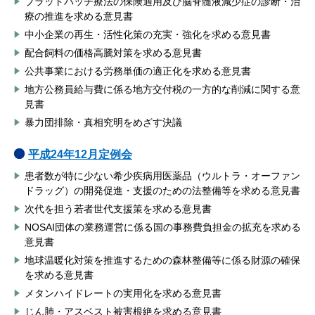
ブラッドパッチ療法の保険適用及び脳脊髄液減少症の診断・治
療の推進を求める意見書
中小企業の再生・活性化策の充実・強化を求める意見書
配合飼料の価格高騰対策を求める意見書
公共事業における労務単価の適正化を求める意見書
地方公務員給与費に係る地方交付税の一方的な削減に関する意
見書
暴力団排除・真相究明をめざす決議
平成24年12月定例会
患者数が特に少ない希少疾病用医薬品（ウルトラ・オーファン
ドラッグ）の開発促進・支援のための法整備等を求める意見書
次代を担う若者世代支援策を求める意見書
NOSAI団体の業務運営に係る国の事務費負担金の拡充を求める
意見書
地球温暖化対策を推進するための森林整備等に係る財源の確保
を求める意見書
メタンハイドレートの実用化を求める意見書
じん肺・アスベスト被害根絶を求める意見書