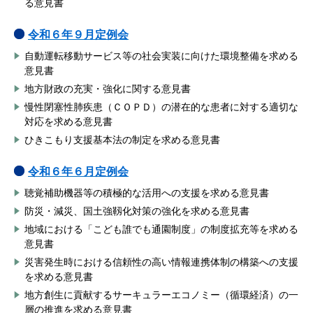
る意見書
令和６年９
月定例会
自動運転移動サービス等の社会実装に向けた環境整備を求める
意見書
地方財政の充実・強化に関する意見書
慢性閉塞性肺疾患（ＣＯＰＤ）の潜在的な患者に対する適切な
対応を求める意見書
ひきこもり支援基本法の制定を求める意見書
令和６年６
月定例会
聴覚補助機器等の積極的な活用への支援を求める意見書
防災・減災、国土強靱化対策の強化を求める意見書
地域における「こども誰でも通園制度」の制度拡充等を求める
意見書
災害発生時における信頼性の高い情報連携体制の構築への支援
を求める意見書
地方創生に貢献するサーキュラーエコノミー（循環経済）の一
層の推進を求める意見書