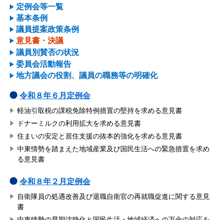
定例会等一覧
基本条例
議員提案政策条例
意見書・決議
議員別賛否の状況
委員会活動報告
地方議会の役割、議員の職務等の明確化
令和８年６
月定例会
軽油引取税の課税免除特例措置の堅持を求める意見書
ドナーミルクの利用拡大を求める意見書
住まいの安定と居住支援の抜本的強化を求める意見書
中東情勢を踏まえた地域産業及び国民生活への緊急措置を求め
る意見書
令和８年２
月定例会
自衛隊員の処遇改善及び退職自衛官の再就職促進に関する意見
書
中東情勢の早期沈静化と国民生活・地域経済への万全の対応を