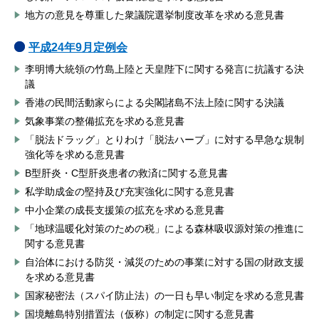
地方の意見を尊重した衆議院選挙制度改革を求める意見書
平成24年9月定例会
李明博大統領の竹島上陸と天皇陛下に関する発言に抗議する決
議
香港の民間活動家らによる尖閣諸島不法上陸に関する決議
気象事業の整備拡充を求める意見書
「脱法ドラッグ」とりわけ「脱法ハーブ」に対する早急な規制
強化等を求める意見書
B型肝炎・C型肝炎患者の救済に関する意見書
私学助成金の堅持及び充実強化に関する意見書
中小企業の成長支援策の拡充を求める意見書
「地球温暖化対策のための税」による森林吸収源対策の推進に
関する意見書
自治体における防災・減災のための事業に対する国の財政支援
を求める意見書
国家秘密法（スパイ防止法）の一日も早い制定を求める意見書
国境離島特別措置法（仮称）の制定に関する意見書