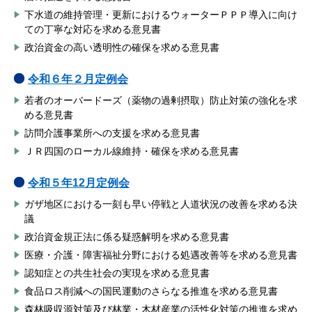
下水道の維持管理・更新におけるウォーターＰＰＰ導入に向け
ての丁寧な対応を求める意見書
政治資金の高い透明性の確保を求める意見書
令和６年２
月定例会
若者のオーバードーズ（薬物の過剰摂取）防止対策の強化を求
める意見書
訪問介護事業所への支援を求める意見書
ＪＲ四国のローカル線維持・確保を求める意見書
令和５年12
月定例会
ガザ地区における一刻も早い停戦と人道状況の改善を求める決
議
政治資金規正法に係る疑惑解明を求める意見書
医療・介護・障害福祉分野における処遇改善等を求める意見書
認知症との共生社会の実現を求める意見書
食品ロス削減への国民運動のさらなる推進を求める意見書
森林吸収源対策及び林業・木材産業の活性化対策の推進を求め