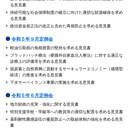
る意見書
持続可能な社会保障制度の確立に向けた適切な財源確保を求め
る意見書
政治資金規正法の改正も含めた再発防止を求める意見書
令和５年９
月定例会
軽油引取税の免税措置の堅持を求める意見書
ブラッドパッチ療法（硬膜外自家血注入療法）に対する適正な
診療上の評価等を求める意見書
脱炭素と自然再興に貢献するサーキュラーエコノミー（循環型
経済）の推進を求める意見書
下水サーベイランス事業の実施を求める意見書
令和５年６
月定例会
地方財政の充実・強化に関する意見書
特別支援学校・学級等への教員等の適切な配置を求める意見書
薬剤耐性菌感染症の蔓延防止への取組体制の強化を求める意見
書