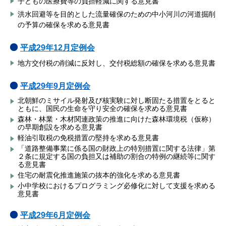
子どもの医療費等の負担軽減に関する意見書
洪水回避等を目的とした流量確保のための中小河川の河道掘削
の予算の確保を求める意見書
平成29年12月定例会
地方交付税の削減に反対し、交付税総額の確保を求める意見書
平成29年9月定例会
北朝鮮のミサイル発射及び核実験に対し断固たる措置をとると
ともに、国民の生命を守り安全の確保を求める意見書
森林・林業・木材関連政策の推進に向けた森林環境税（仮称）
の早期創設を求める意見書
軽油引取税の免税措置の堅持を求める意見書
「道路整備事業に係る国の財政上の特別措置に関する法律」第
２条に規定する国の負担又は補助の割合の特例の継続等に関す
る意見書
住宅の耐震化推進施策の抜本的強化を求める意見書
小中学校におけるプログラミング必修化に対して支援を求める
意見書
平成29年6月定例会