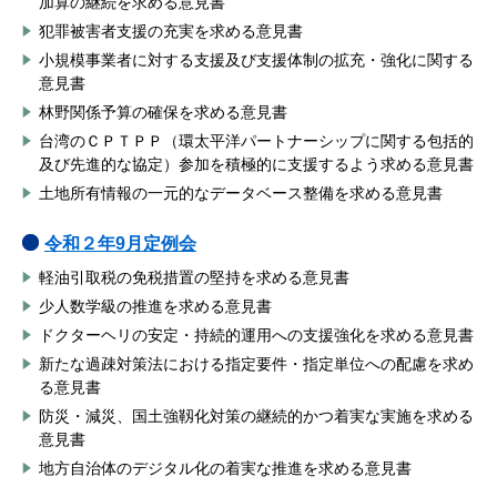
加算の継続を求める意見書
犯罪被害者支援の充実を求める意見書
小規模事業者に対する支援及び支援体制の拡充・強化に関する
意見書
林野関係予算の確保を求める意見書
台湾のＣＰＴＰＰ（環太平洋パートナーシップに関する包括的
及び先進的な協定）参加を積極的に支援するよう求める意見書
土地所有情報の一元的なデータベース整備を求める意見書
令和２年9月定例会
軽油引取税の免税措置の堅持を求める意見書
少人数学級の推進を求める意見書
ドクターヘリの安定・持続的運用への支援強化を求める意見書
新たな過疎対策法における指定要件・指定単位への配慮を求め
る意見書
防災・減災、国土強靱化対策の継続的かつ着実な実施を求める
意見書
地方自治体のデジタル化の着実な推進を求める意見書