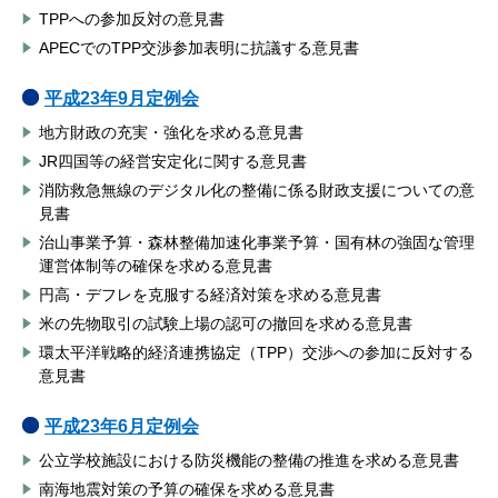
TPPへの参加反対の意見書
APECでのTPP交渉参加表明に抗議する意見書
平成23年9月定例会
地方財政の充実・強化を求める意見書
JR四国等の経営安定化に関する意見書
消防救急無線のデジタル化の整備に係る財政支援についての意
見書
治山事業予算・森林整備加速化事業予算・国有林の強固な管理
運営体制等の確保を求める意見書
円高・デフレを克服する経済対策を求める意見書
米の先物取引の試験上場の認可の撤回を求める意見書
環太平洋戦略的経済連携協定（TPP）交渉への参加に反対する
意見書
平成23年6月定例会
公立学校施設における防災機能の整備の推進を求める意見書
南海地震対策の予算の確保を求める意見書