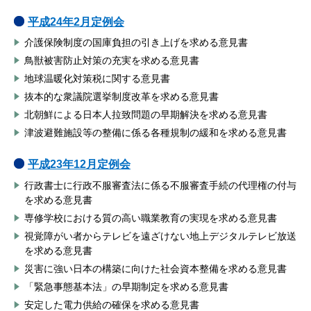
平成24年2月定例会
介護保険制度の国庫負担の引き上げを求める意見書
鳥獣被害防止対策の充実を求める意見書
地球温暖化対策税に関する意見書
抜本的な衆議院選挙制度改革を求める意見書
北朝鮮による日本人拉致問題の早期解決を求める意見書
津波避難施設等の整備に係る各種規制の緩和を求める意見書
平成23年12月定例会
行政書士に行政不服審査法に係る不服審査手続の代理権の付与
を求める意見書
専修学校における質の高い職業教育の実現を求める意見書
視覚障がい者からテレビを遠ざけない地上デジタルテレビ放送
を求める意見書
災害に強い日本の構築に向けた社会資本整備を求める意見書
「緊急事態基本法」の早期制定を求める意見書
安定した電力供給の確保を求める意見書