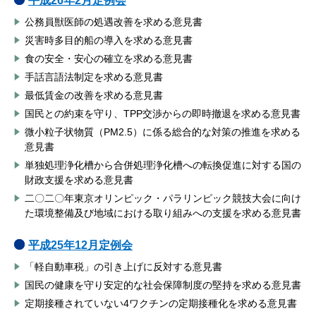
平成26年2月定例会
公務員獣医師の処遇改善を求める意見書
災害時多目的船の導入を求める意見書
食の安全・安心の確立を求める意見書
手話言語法制定を求める意見書
最低賃金の改善を求める意見書
国民との約束を守り、TPP交渉からの即時撤退を求める意見書
微小粒子状物質（PM2.5）に係る総合的な対策の推進を求める
意見書
単独処理浄化槽から合併処理浄化槽への転換促進に対する国の
財政支援を求める意見書
二〇二〇年東京オリンピック・パラリンピック競技大会に向け
た環境整備及び地域における取り組みへの支援を求める意見書
平成25年12月定例会
「軽自動車税」の引き上げに反対する意見書
国民の健康を守り安定的な社会保障制度の堅持を求める意見書
定期接種されていない4ワクチンの定期接種化を求める意見書