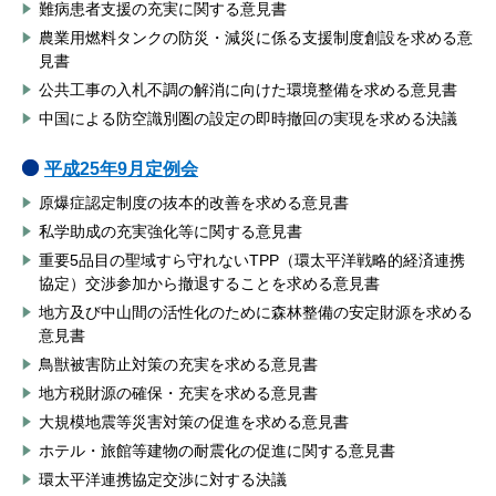
難病患者支援の充実に関する意見書
農業用燃料タンクの防災・減災に係る支援制度創設を求める意
見書
公共工事の入札不調の解消に向けた環境整備を求める意見書
中国による防空識別圏の設定の即時撤回の実現を求める決議
平成25年9月定例会
原爆症認定制度の抜本的改善を求める意見書
私学助成の充実強化等に関する意見書
重要5品目の聖域すら守れないTPP（環太平洋戦略的経済連携
協定）交渉参加から撤退することを求める意見書
地方及び中山間の活性化のために森林整備の安定財源を求める
意見書
鳥獣被害防止対策の充実を求める意見書
地方税財源の確保・充実を求める意見書
大規模地震等災害対策の促進を求める意見書
ホテル・旅館等建物の耐震化の促進に関する意見書
環太平洋連携協定交渉に対する決議