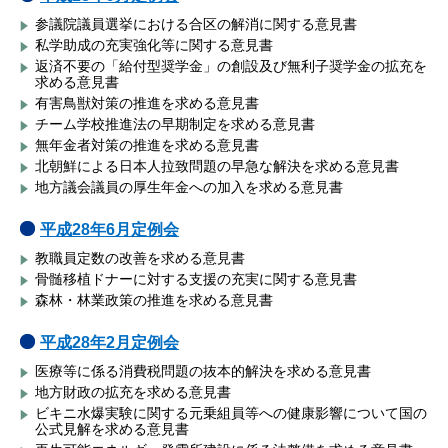
参議院議員選挙における合区の解消に関する意見書
私学助成の充実強化等に関する意見書
返済不要の「給付型奨学金」の創設及び無利子奨学金の拡充を
求める意見書
有害鳥獣対策の推進を求める意見書
チーム学校推進法の早期制定を求める意見書
無年金者対策の推進を求める意見書
北朝鮮による日本人拉致問題の早急な解決を求める意見書
地方議会議員の厚生年金への加入を求める意見書
平成28年6月定例会
教職員定数の改善を求める意見書
骨髄移植ドナーに対する支援の充実に関する意見書
森林・林業政策の推進を求める意見書
平成28年2月定例会
医療等に係る消費税問題の抜本的解決を求める意見書
地方財政の拡充を求める意見書
ビキニ水爆実験に関する元乗組員等への健康影響について国の
公式見解を求める意見書