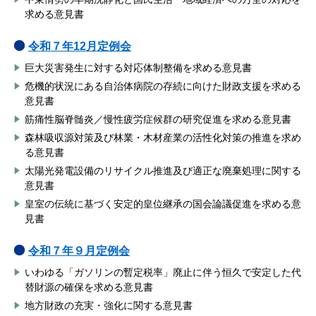
求める意見書
令和７年12
月定例会
巨大災害発生に対する対応体制整備を求める意見書
危機的状況にある自治体病院の存続に向けた財政支援を求める
意見書
筋痛性脳脊髄炎／慢性疲労症候群の研究促進を求める意見書
森林吸収源対策及び林業・木材産業の活性化対策の推進を求め
る意見書
太陽光発電設備のリサイクル推進及び適正な廃棄処理に関する
意見書
皇室の伝統に基づく安定的皇位継承の国会論議促進を求める意
見書
令和７年９
月定例会
いわゆる「ガソリンの暫定税率」廃止に伴う恒久で安定した代
替財源の確保を求める意見書
地方財政の充実・強化に関する意見書