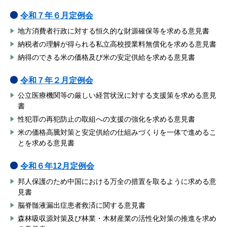
令和７年６
月定例会
地方消費者行政に対する恒久的な財源確保等を求める意見書
納税者の理解が得られる私立高校授業料無償化を求める意見書
納得のできる米の価格及び米の安定供給を求める意見書
令和７年２
月定例会
公立医療機関等の厳しい経営状況に対する支援策を求める意見
書
性犯罪の再犯防止の取組への支援の強化を求める意見書
米の価格高騰対策と安定供給の仕組みづくりを一体で進めるこ
とを求める意見書
令和６年12
月定例会
邦人保護のため中国における万全の措置を取るように求める意
見書
脳脊髄液漏出症患者救済に関する意見書
森林吸収源対策及び林業・木材産業の活性化対策の推進を求め