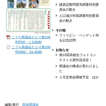
議員定数問題等調査特別委
員会の動き
人口減少対策調査特別委員
会の動き
その他
フィリピン・ベンゲット州
こうち県議会だより第108
を記念訪問
号[PDF：1.53MB]
こうち県議会だより第108
お知らせ
号[WAV：94.4MB]
第10回高校生フォトコン
テスト入賞作品決定！
県議会の構成が変わりまし
た
２月定例会開催予定 ほか
編集/発行
高知県議会