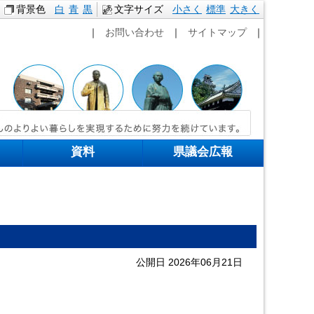
背景色
白
青
黒
文字サイズ
小さく
標準
本文へ移動
大きく
｜
お問い合わせ
｜
サイトマップ
｜
資料
県議会広報
公開日 2026年06月21日