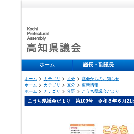
ホーム
議長・副議長
ホーム
カテゴリ
区分
議会からのお知らせ
ホーム
カテゴリ
区分
更新情報
ホーム
カテゴリ
分野
こうち県議会だより
こうち県議会だより 第109号 令和８年６月21