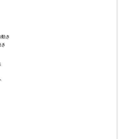
の動き
動き
集
か