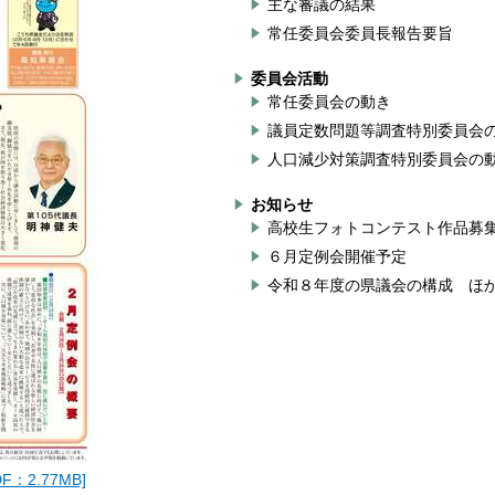
主な審議の結果
常任委員会委員長報告要旨
委員会活動
常任委員会の動き
議員定数問題等調査特別委員会
人口減少対策調査特別委員会の
お知らせ
高校生フォトコンテスト作品募
６月定例会開催予定
令和８年度の県議会の構成 ほ
：2.77MB]