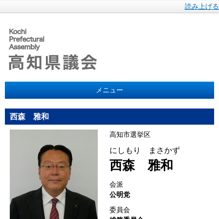
読み上げる
メニュー
西森 雅和
高知市選挙区
にしもり まさかず
西森 雅和
会派
公明党
委員会