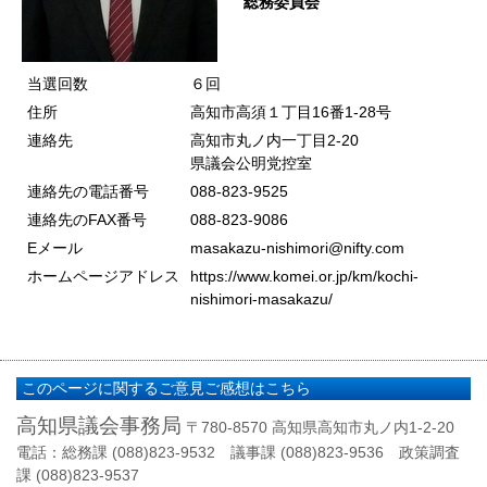
総務委員会
当選回数
６回
住所
高知市高須１丁目16番1-28号
連絡先
高知市丸ノ内一丁目2-20
県議会公明党控室
連絡先の電話番号
088-823-9525
連絡先のFAX番号
088-823-9086
Eメール
masakazu-nishimori@nifty.com
ホームページアドレス
https://www.komei.or.jp/km/kochi-
nishimori-masakazu/
このページに関するご意見ご感想はこちら
高知県議会事務局
〒780-8570 高知県高知市丸ノ内1-2-20
電話：総務課 (088)823-9532 議事課 (088)823-9536 政策調査
課 (088)823-9537