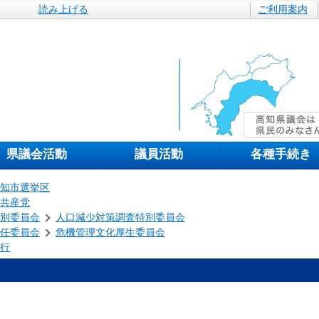
読み上げる
ご利用案内
県議会活動
議員活動
各種手続き
高知市選挙区
本共産党
特別委員会
人口減少対策調査特別委員会
常任委員会
危機管理文化厚生委員会
な行