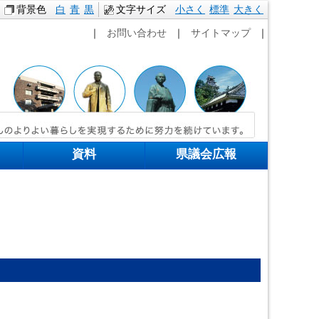
背景色
白
青
黒
文字サイズ
小さく
標準
本文へ移動
大きく
｜
お問い合わせ
｜
サイトマップ
｜
資料
県議会広報