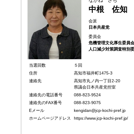
なかね さち
中根 佐知
会派
日本共産党
委員会
危機管理文化厚生委員
人口減少対策調査特別
当選回数
５回
住所
高知市福井町1475-3
連絡先
高知市丸ノ内一丁目2-20
県議会日本共産党控室
連絡先の電話番号
088-823-9524
連絡先のFAX番号
088-823-9075
Eメール
kengidan@jcp-kochi-pref.jp
ホームページアドレス
https://www.jcp-kochi-pref.jp/