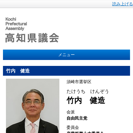
読み上げる
メニュー
竹内 健造
須崎市選挙区
たけうち けんぞう
竹内 健造
会派
自由民主党
委員会