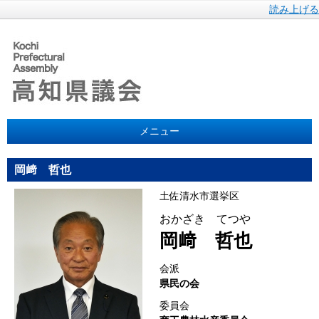
読み上げる
メニュー
岡﨑 哲也
土佐清水市選挙区
おかざき てつや
岡﨑 哲也
会派
県民の会
委員会