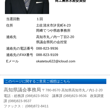
商工農林水産委員会
当選回数
１回
住所
土佐清水市汐見町4-23
岡﨑てつや県政事務所
連絡先
高知市丸ノ内一丁目2-20
県議会県民の会控室
連絡先の電話番号
088-823-9936
連絡先のFAX番号
088-823-9109
Eメール
okatetsu622@icloud.com
このページに関するご意見ご感想はこちら
高知県議会事務局
〒780-8570 高知県高知市丸ノ内1-2-20
電話：総務課 (088)823-9532 議事課 (088)823-9536 政策調査
課 (088)823-9537
ファックス： (088)872-8411