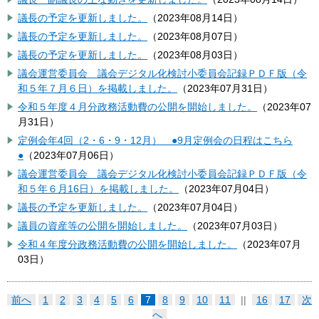
議長の予定を更新しました。
（
2023年08月14日
）
議長の予定を更新しました。
（
2023年08月07日
）
議長の予定を更新しました。
（
2023年08月03日
）
議会運営委員会 議会デジタル化検討小委員会記録ＰＤＦ版（令
和５年７月６日）を掲載しました。
（
2023年07月31日
）
令和５年度４月分政務活動費の公開を開始しました。
（
2023年07
月31日
）
定例会年4回（2・6・9・12月） ●9月定例会の日程はこちら
●
（
2023年07月06日
）
議会運営委員会 議会デジタル化検討小委員会記録ＰＤＦ版（令
和５年６月16日）を掲載しました。
（
2023年07月04日
）
議長の予定を更新しました。
（
2023年07月04日
）
議員の資産等の公開を開始しました。
（
2023年07月03日
）
令和４年度分政務活動費の公開を開始しました。
（
2023年07月
03日
）
前へ
1
2
3
4
5
6
7
8
9
10
11
||
16
17
次
へ