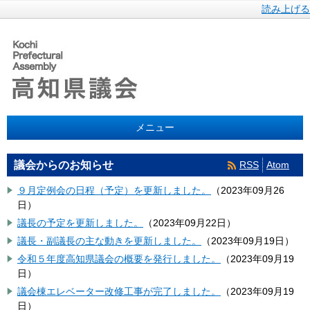
読み上げる
メニュー
RSS
Atom
議会からのお知らせ
９月定例会の日程（予定）を更新しました。
（
2023年09月26
日
）
議長の予定を更新しました。
（
2023年09月22日
）
議長・副議長の主な動きを更新しました。
（
2023年09月19日
）
令和５年度高知県議会の概要を発行しました。
（
2023年09月19
日
）
議会棟エレベーター改修工事が完了しました。
（
2023年09月19
日
）