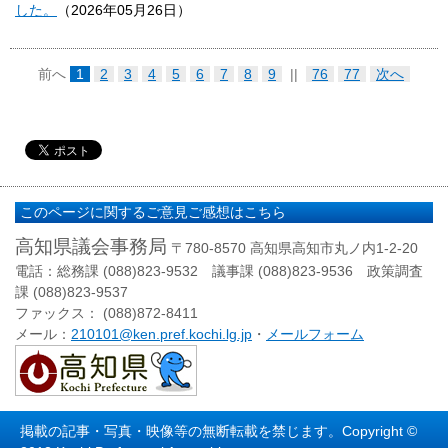
した。
（
2026年05月26日
）
前へ
1
2
3
4
5
6
7
8
9
||
76
77
次へ
このページに関するご意見ご感想はこちら
高知県議会事務局
〒780-8570 高知県高知市丸ノ内1-2-20
電話：総務課 (088)823-9532 議事課 (088)823-9536 政策調査
課 (088)823-9537
ファックス： (088)872-8411
メール：
210101@ken.pref.kochi.lg.jp
・
メールフォーム
掲載の記事・写真・映像等の無断転載を禁じます。Copyright ©