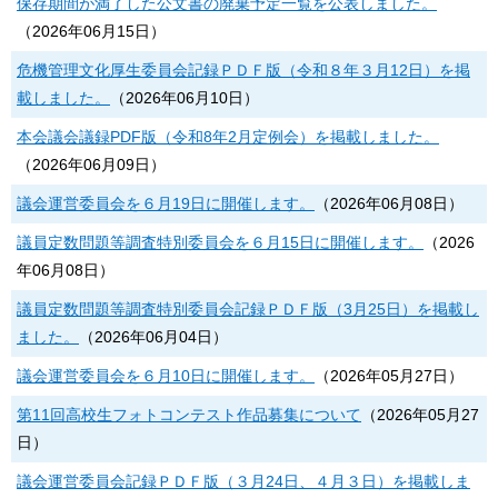
保存期間が満了した公文書の廃棄予定一覧を公表しました。
（
2026年06月15日
）
危機管理文化厚生委員会記録ＰＤＦ版（令和８年３月12日）を掲
載しました。
（
2026年06月10日
）
本会議会議録PDF版（令和8年2月定例会）を掲載しました。
（
2026年06月09日
）
議会運営委員会を６月19日に開催します。
（
2026年06月08日
）
議員定数問題等調査特別委員会を６月15日に開催します。
（
2026
年06月08日
）
議員定数問題等調査特別委員会記録ＰＤＦ版（3月25日）を掲載し
ました。
（
2026年06月04日
）
議会運営委員会を６月10日に開催します。
（
2026年05月27日
）
第11回高校生フォトコンテスト作品募集について
（
2026年05月27
日
）
議会運営委員会記録ＰＤＦ版（３月24日、４月３日）を掲載しま