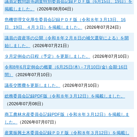
議員定数問題等調査特別委員会記録ＰＤＦ版（6月15日、19日）を
掲載しました。
（
2026年08月04日
）
危機管理文化厚生委員会記録ＰＤＦ版（令和８年３月13日、16
日、19日、４月３日）を掲載しました。
（
2026年07月24日
）
議員の資産等の公開（令和８年２月８日の補欠選挙による）を開
始しました。
（
2026年07月21日
）
９月定例会の日程（予定）を更新しました。
（
2026年07月10日
）
令和8年6月定例会の概要（6月25日(木)－7月10日(金) 会期:16日
間）
（
2026年07月10日
）
議長交際費を更新しました。
（
2026年07月10日
）
総務委員会記録PDF版（令和８年３月12日）を掲載しました。
（
2026年07月08日
）
商工農林水産委員会記録PDF版（令和８年３月12日）を掲載しま
した。
（
2026年07月07日
）
産業振興土木委員会記録ＰＤＦ版（令和８年３月12日）を掲載し