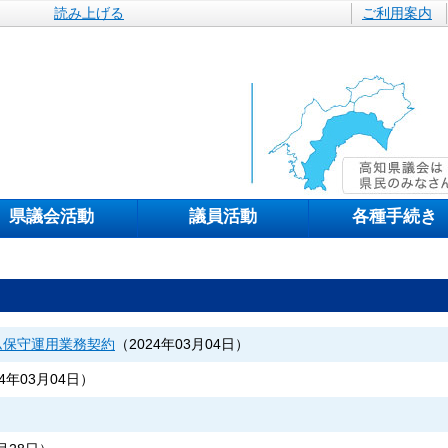
読み上げる
ご利用案内
県議会活動
議員活動
各種手続き
ム保守運用業務契約
（
2024年03月04日
）
24年03月04日
）