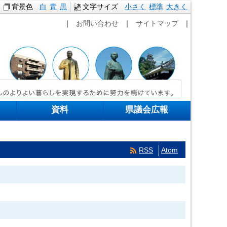
背景色
白
青
黒
文字サイズ
小さく
標準
本文へ移動
大きく
｜
お問い合わせ
｜
サイトマップ
｜
資料
県議会広報
RSS
Atom