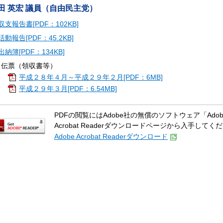
田 英宏 議員（自由民主党）
収支報告書[PDF：102KB]
活動報告[PDF：45.2KB]
出納簿[PDF：134KB]
出伝票（領収書等）
平成２８年４月～平成２９年２月[PDF：6MB]
平成２９年３月[PDF：6.54MB]
PDFの閲覧にはAdobe社の無償のソフトウェア「Adobe A
Acrobat Readerダウンロードページから入手してく
Adobe Acrobat Readerダウンロード