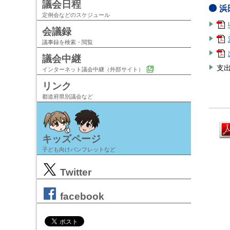
議会日程
浜
定例会などのスケジュール
会議録
議事録を検索・閲覧
議会中継
支
インターネット議会中継（外部サイト）
リンク
都道府県別議会など
キッズページ
子ども向けパンフレットなど
Twitter
facebook