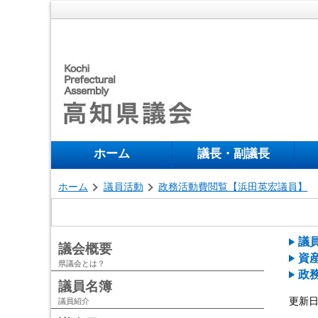
ホーム
議長・副議長
ホーム
議員活動
政務活動費閲覧【浜田英宏議員】
議
議会概要
資
県議会とは？
政
議員名簿
更新日 
議員紹介