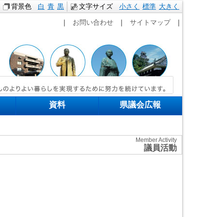
背景色
白
青
黒
文字サイズ
小さく
標準
本文へ移動
大きく
｜
お問い合わせ
｜
サイトマップ
｜
資料
県議会広報
Member Activity
議員活動