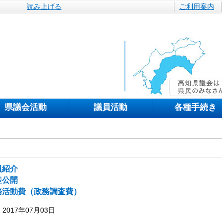
読み上げる
ご利用案内
県議会活動
議員活動
各種手続き
員紹介
産公開
務活動費（政務調査費）
2017年07月03日