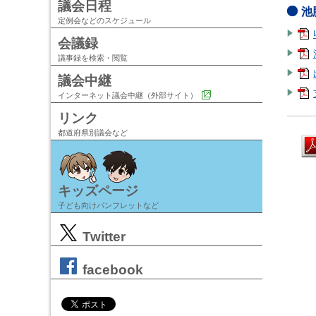
議会日程
池
定例会などのスケジュール
会議録
議事録を検索・閲覧
議会中継
インターネット議会中継（外部サイト）
リンク
都道府県別議会など
キッズページ
子ども向けパンフレットなど
Twitter
facebook