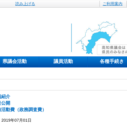
読み上げる
ご利用案内
県議会活動
議員活動
各種手続き
員紹介
産公開
務活動費（政務調査費）
2019年07月01日