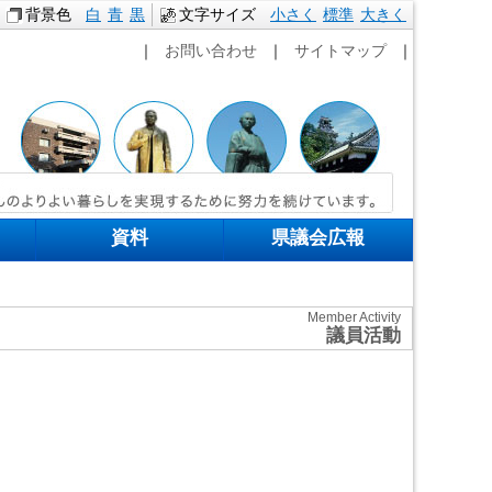
背景色
白
青
黒
文字サイズ
小さく
標準
本文へ移動
大きく
｜
お問い合わせ
｜
サイトマップ
｜
資料
県議会広報
Member Activity
議員活動