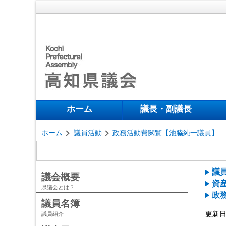
ホーム
議長・副議長
ホーム
議員活動
政務活動費閲覧【池脇純一議員】
議
議会概要
資
県議会とは？
政
議員名簿
更新日 
議員紹介