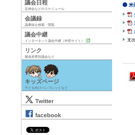
議会日程
米
定例会などのスケジュール
会議録
議事録を検索・閲覧
議会中継
支
インターネット議会中継（外部サイト）
リンク
都道府県別議会など
キッズページ
子ども向けパンフレットなど
Twitter
facebook