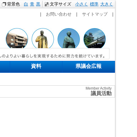
背景色
白
青
黒
文字サイズ
小さく
標準
本文へ移動
大きく
｜
お問い合わせ
｜
サイトマップ
｜
資料
県議会広報
Member Activity
議員活動