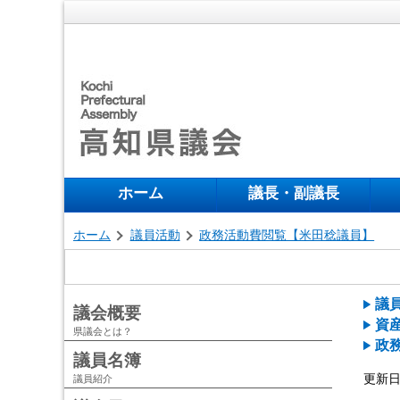
ホーム
議長・副議長
ホーム
議員活動
政務活動費閲覧【米田稔議員】
議
議会概要
資
県議会とは？
政
議員名簿
更新日 
議員紹介