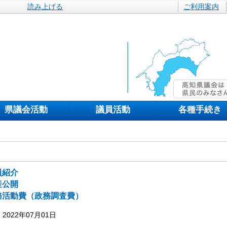
読み上げる
ご利用案内
県議会活動
議員活動
各種手続き
員紹介
産公開
務活動費（政務調査費）
2022年07月01日