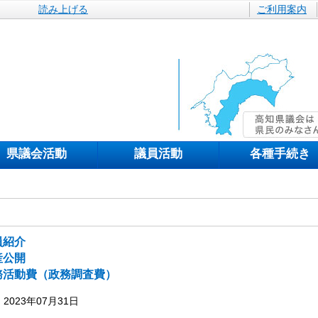
読み上げる
ご利用案内
県議会活動
議員活動
各種手続き
員紹介
産公開
務活動費（政務調査費）
2023年07月31日