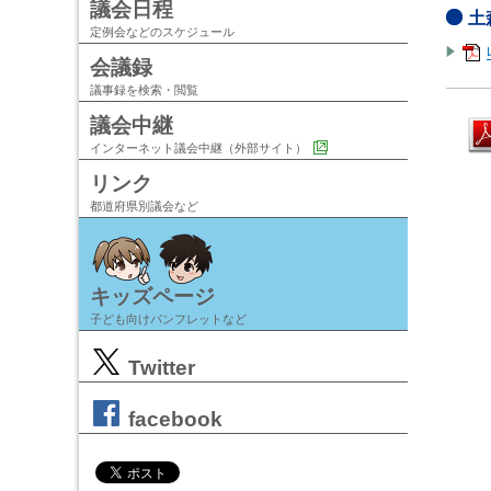
議会日程
土
定例会などのスケジュール
会議録
議事録を検索・閲覧
議会中継
インターネット議会中継（外部サイト）
リンク
都道府県別議会など
キッズページ
子ども向けパンフレットなど
Twitter
facebook