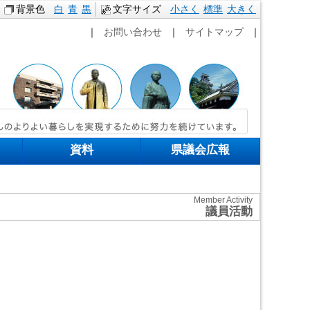
背景色
白
青
黒
文字サイズ
小さく
標準
本文へ移動
大きく
｜
お問い合わせ
｜
サイトマップ
｜
資料
県議会広報
Member Activity
議員活動