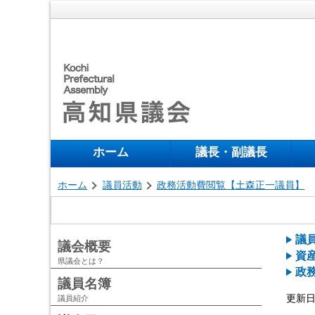
ホーム
議長・副議長
ホーム
議員活動
政務活動費閲覧【土森正一議員】
議
議会概要
資
県議会とは？
政
議員名簿
更新日 
議員紹介