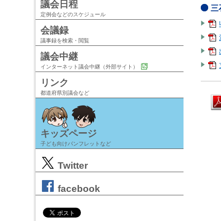
議会日程
三
定例会などのスケジュール
会議録
議事録を検索・閲覧
議会中継
インターネット議会中継（外部サイト）
リンク
都道府県別議会など
キッズページ
子ども向けパンフレットなど
Twitter
facebook