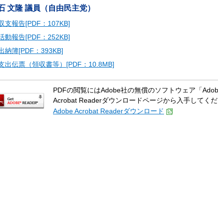
石 文隆 議員（自由民主党）
収支報告[PDF：107KB]
活動報告[PDF：252KB]
出納簿[PDF：393KB]
支出伝票（領収書等）[PDF：10.8MB]
PDFの閲覧にはAdobe社の無償のソフトウェア「Adobe A
Acrobat Readerダウンロードページから入手してく
Adobe Acrobat Readerダウンロード