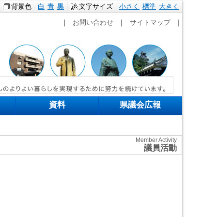
背景色
白
青
黒
文字サイズ
小さく
標準
本文へ移動
大きく
｜
お問い合わせ
｜
サイトマップ
｜
資料
県議会広報
Member Activity
議員活動