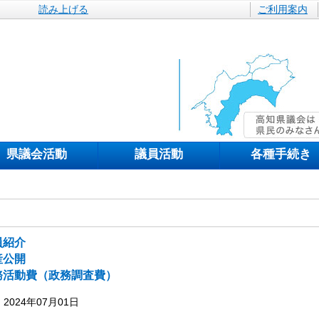
読み上げる
ご利用案内
県議会活動
議員活動
各種手続き
員紹介
産公開
務活動費（政務調査費）
2024年07月01日