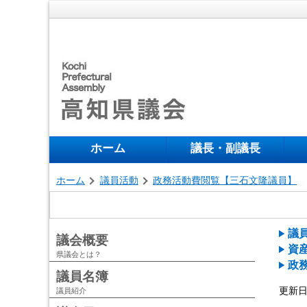
ホーム
議長・副議長
ホーム
議員活動
政務活動費閲覧【三石文隆議員】
議
議会概要
資
県議会とは？
政
議員名簿
更新日 
議員紹介