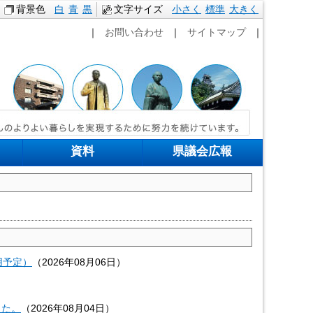
背景色
白
青
黒
文字サイズ
小さく
標準
本文へ移動
大きく
｜
お問い合わせ
｜
サイトマップ
｜
資料
県議会広報
用予定）
（
2026年08月06日
）
した。
（
2026年08月04日
）