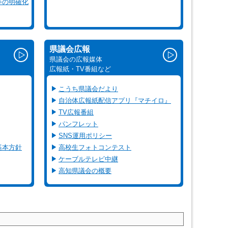
等の明確化
県議会広報
県議会の広報媒体
広報紙・TV番組など
こうち県議会だより
自治体広報紙配信アプリ『マチイロ』
TV広報番組
パンフレット
SNS運用ポリシー
基本方針
高校生フォトコンテスト
ケーブルテレビ中継
高知県議会の概要