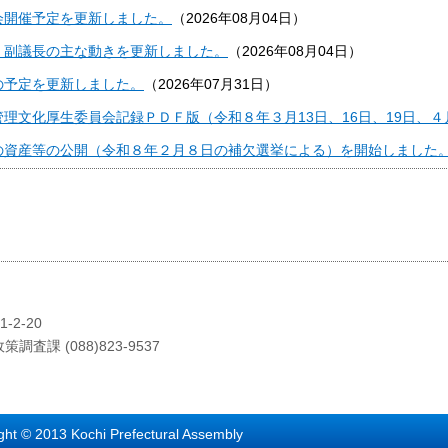
会開催予定を更新しました。
（
2026年08月04日
）
・副議長の主な動きを更新しました。
（
2026年08月04日
）
の予定を更新しました。
（
2026年07月31日
）
管理文化厚生委員会記録ＰＤＦ版（令和８年３月13日、16日、19日、
の資産等の公開（令和８年２月８日の補欠選挙による）を開始しました
-2-20
策調査課 (088)823-9537
 Kochi Prefectural Assembly