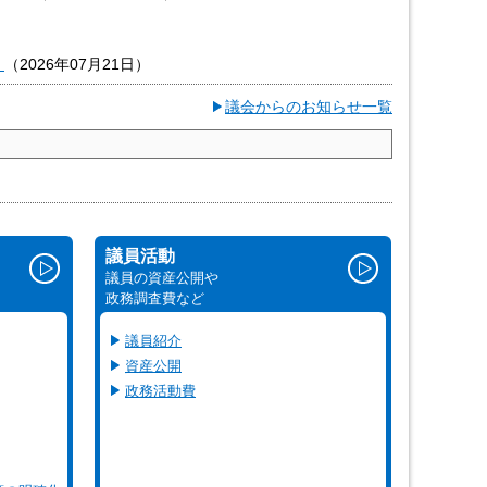
。
（
2026年07月21日
）
議会からのお知らせ一覧
議員活動
議員の資産公開や
政務調査費など
議員紹介
資産公開
政務活動費