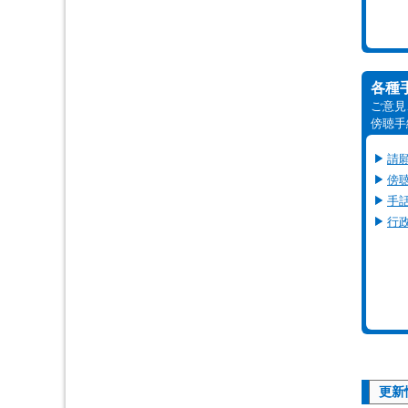
各種
ご意見
傍聴手
請
傍
手
行
更新