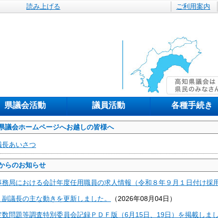
読み上げる
ご利用案内
県議会活動
議員活動
各種手続き
県議会ホームページへお越しの皆様へ
議長あいさつ
からのお知らせ
事務局における会計年度任用職員の求人情報（令和８年９月１日付け採
・副議長の主な動きを更新しました。
（
2026年08月04日
）
定数問題等調査特別委員会記録ＰＤＦ版（6月15日、19日）を掲載しま