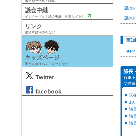
議事録を検索・閲覧
議長
議会中継
インターネット議会中継（外部サイト）
議員
リンク
都道府県別議会など
高知
Inte
キッズページ
子ども向けパンフレットなど
議長
Twitter
行事予
交際費
facebook
現
あ
議
議
議