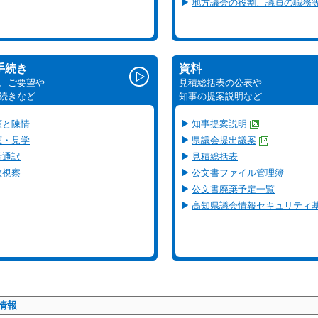
地方議会の役割、議員の職務
手続き
資料
、ご要望や
見積総括表の公表や
続きなど
知事の提案説明など
願と陳情
知事提案説明
聴・見学
県議会提出議案
話通訳
見積総括表
政視察
公文書ファイル管理簿
公文書廃棄予定一覧
高知県議会情報セキュリティ
情報