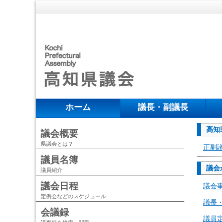
ホーム
議長・副議長
高知
議会概要
県議会とは？
正副
議員名簿
議会
議員紹介
議会日程
議会
定例会などのスケジュール
議長
会議録
議員