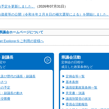
の予定を更新しました。
（
2026年07月31日
）
の資産等の公開（令和８年２月８日の補欠選挙による）を開始しました
県議会ホームページについて
rnet Explorerをご利用の皆様へ
・副議長
県議会活動
定や
定例会の日程や
など
成立した政策条例など
在及び歴代の議長・副議長
定例会等一覧
いさつ
基本条例
長の予定
議員提案政策条例一覧
長・副議長の動き
意見書・決議
長交際費
議員別賛否の状況
委員会活動報告