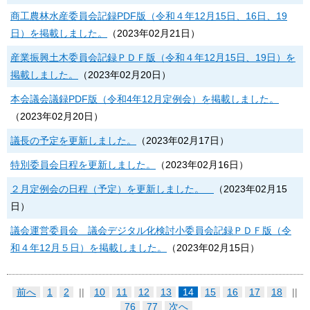
商工農林水産委員会記録PDF版（令和４年12月15日、16日、19
日）を掲載しました。
（
2023年02月21日
）
産業振興土木委員会記録ＰＤＦ版（令和４年12月15日、19日）を
掲載しました。
（
2023年02月20日
）
本会議会議録PDF版（令和4年12月定例会）を掲載しました。
（
2023年02月20日
）
議長の予定を更新しました。
（
2023年02月17日
）
特別委員会日程を更新しました。
（
2023年02月16日
）
２月定例会の日程（予定）を更新しました。
（
2023年02月15
日
）
議会運営委員会 議会デジタル化検討小委員会記録ＰＤＦ版（令
和４年12月５日）を掲載しました。
（
2023年02月15日
）
前へ
1
2
||
10
11
12
13
14
15
16
17
18
||
76
77
次へ