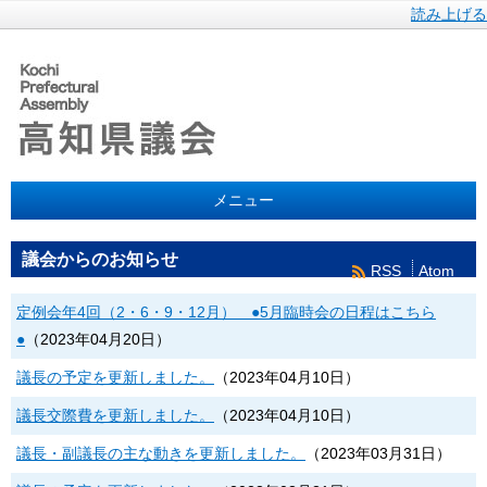
読み上げる
メニュー
議会からのお知らせ
RSS
Atom
定例会年4回（2・6・9・12月） ●5月臨時会の日程はこちら
●
（
2023年04月20日
）
議長の予定を更新しました。
（
2023年04月10日
）
議長交際費を更新しました。
（
2023年04月10日
）
議長・副議長の主な動きを更新しました。
（
2023年03月31日
）